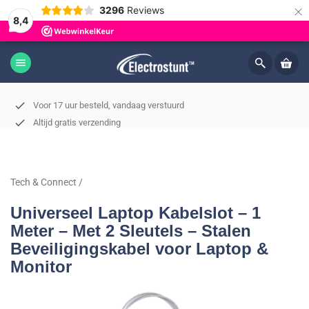
×
3296
Reviews
8,4
menu
check
Voor 17 uur besteld, vandaag verstuurd
check
Altijd gratis verzending
check
Magazijn in 's-Hertogenbosch
Tech & Connect
/
Universeel Laptop Kabelslot – 1
Meter – Met 2 Sleutels – Stalen
Beveiligingskabel voor Laptop &
Monitor